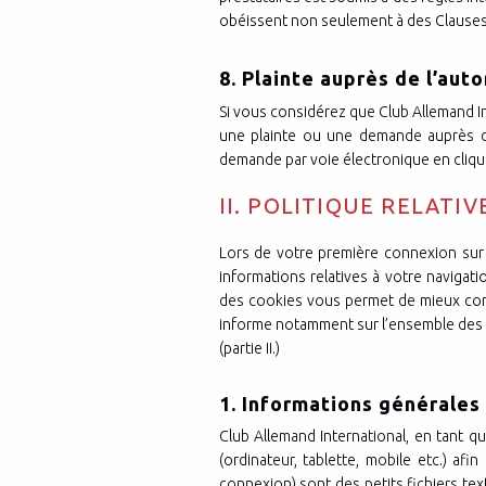
obéissent non seulement à des Clauses 
8. Plainte auprès de l’au
Si vous considérez que Club Allemand I
une plainte ou une demande auprès de
demande par voie électronique en cliquant
II. POLITIQUE RELATI
Lors de votre première connexion sur 
informations relatives à votre navigati
des cookies vous permet de mieux com
informe notamment sur l’ensemble des co
(partie II.)
1. Informations générales 
Club Allemand International, en tant qu
(ordinateur, tablette, mobile etc.) af
connexion) sont des petits fichiers tex