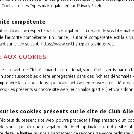
Contractuelles Types mais également au Privacy Shield.
torité compétente
nternational ne respecte pas ses obligations au regard de vos Informat
 l’autorité compétente. En France, l’autorité compétente est la CNI
 sur le lien suivant : https://www.cnil.fr/fr/plaintes/internet.
VE AUX COOKIES
le site web de Club Allemand International, vous êtes avertis par un
on sont susceptibles d’être enregistrées dans des fichiers dénommés « 
prendre les dispositions que nous mettons en œuvre en matière de nav
okies présents sur notre site web, leur finalité (partie I.) et vous donn
sur les cookies présents sur le site de Club All
’éditeur du présent site web, pourra procéder à l’implantation d’un co
in de vous garantir une navigation fluide et optimale sur notre site I
te de taille limitée qui nous permettent de reconnaître votre ordinateur,