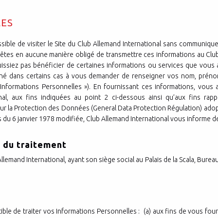
LES
ssible de visiter le Site du Club Allemand International sans communiq
êtes en aucune manière obligé de transmettre ces informations au Club
uissiez pas bénéficier de certaines informations ou services que vous 
ené dans certains cas à vous demander de renseigner vos nom, préno
« Informations Personnelles »). En fournissant ces informations, vous
onal, aux fins indiquées au point 2 ci-dessous ainsi qu’aux fins rap
 la Protection des Données (General Data Protection Régulation) adopté
és du 6 janvier 1978 modifiée, Club Allemand International vous informe de
le du traitement
llemand International, ayant son siège social au Palais de la Scala, Bure
t
ible de traiter vos Informations Personnelles : (a) aux fins de vous four