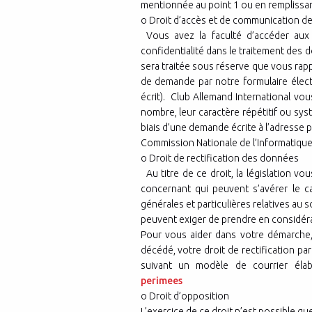
mentionnée au point 1 ou en remplissant
o Droit d’accès et de communication d
Vous avez la faculté d’accéder aux 
confidentialité dans le traitement des
sera traitée sous réserve que vous rappo
de demande par notre formulaire élect
écrit). Club Allemand International vo
nombre, leur caractère répétitif ou sy
biais d’une demande écrite à l’adresse p
Commission Nationale de l’Informatique e
o Droit de rectification des données
Au titre de ce droit, la législation vo
concernant qui peuvent s’avérer le c
générales et particulières relatives au
peuvent exiger de prendre en considéra
Pour vous aider dans votre démarche
décédé, votre droit de rectification pa
suivant un modèle de courrier éla
perimees
o Droit d’opposition
L’exercice de ce droit n’est possible qu