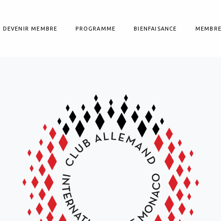
DEVENIR MEMBRE
PROGRAMME
BIENFAISANCE
MEMBRE
devenir membre du CAI ?
Consulter l'agenda
 d'adhésion
Notre programme
re d'adhésion
Nos voyages culturels
ge
Extra Info
ur
 Membres
Personnalités invitées
 comptes
s pour nos membres