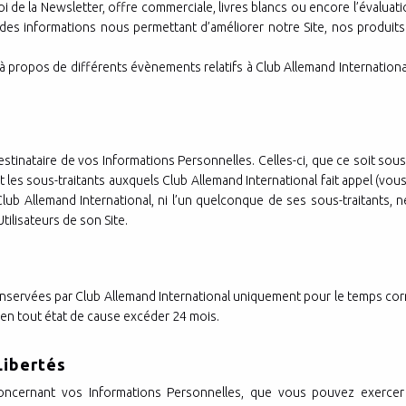
de la Newsletter, offre commerciale, livres blancs ou encore l’évaluat
ir des informations nous permettant d’améliorer notre Site, nos produit
à propos de différents évènements relatifs à Club Allemand Internationa
stinataire de vos Informations Personnelles. Celles-ci, que ce soit sou
t les sous-traitants auxquels Club Allemand International fait appel (vo
 Club Allemand International, ni l’un quelconque de ses sous-traitants,
ilisateurs de son Site.
n
ervées par Club Allemand International uniquement pour le temps corres
t en tout état de cause excéder 24 mois.
 Libertés
oncernant vos Informations Personnelles, que vous pouvez exercer 