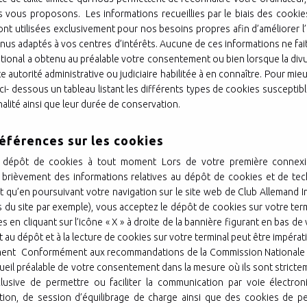
s vous proposons. Les informations recueillies par le biais des cook
ont utilisées exclusivement pour nos besoins propres afin d’améliorer l’
nus adaptés à vos centres d’intérêts. Aucune de ces informations ne fai
ational a obtenu au préalable votre consentement ou bien lorsque la div
ute autorité administrative ou judiciaire habilitée à en connaître. Pour mi
ci- dessous un tableau listant les différents types de cookies susceptible
nalité ainsi que leur durée de conservation.
références sur les cookies
 dépôt de cookies à tout moment Lors de votre première connexi
t brièvement des informations relatives au dépôt de cookies et de tech
t qu’en poursuivant votre navigation sur le site web de Club Allemand 
s du site par exemple), vous acceptez le dépôt de cookies sur votre ter
en cliquant sur l’icône « X » à droite de la bannière figurant en bas de
au dépôt et à la lecture de cookies sur votre terminal peut être impérati
ent Conformément aux recommandations de la Commission Nationale de l
ueil préalable de votre consentement dans la mesure où ils sont stric
clusive de permettre ou faciliter la communication par voie électro
cation, de session d’équilibrage de charge ainsi que des cookies de p