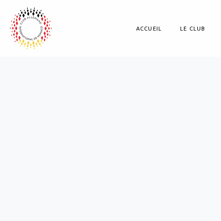
ACCUEIL
LE CLUB
Présentation
Comment 
Historique
Demande
Président d'Honneur
Formulai
Le Comité
Parraina
Les membres d'honne
Les Pays
Les commissaires aux
Avantage
Statuts