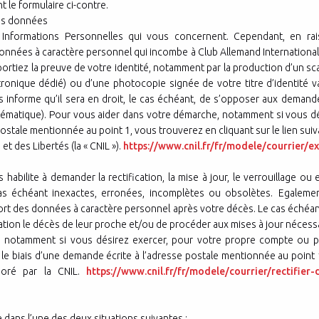
 le formulaire ci-contre.
es données
Informations Personnelles qui vous concernent. Cependant, en rais
 données à caractère personnel qui incombe à Club Allemand Internation
rtiez la preuve de votre identité, notamment par la production d’un scan
ronique dédié) ou d’une photocopie signée de votre titre d’identité 
us informe qu’il sera en droit, le cas échéant, de s’opposer aux deman
stématique). Pour vous aider dans votre démarche, notamment si vous dés
ostale mentionnée au point 1, vous trouverez en cliquant sur le lien sui
t des Libertés (la « CNIL »).
https://www.cnil.fr/fr/modele/courrier/e
us habilite à demander la rectification, la mise à jour, le verrouillage
as échéant inexactes, erronées, incomplètes ou obsolètes. Egalemen
 sort des données à caractère personnel après votre décès. Le cas échéa
tion le décès de leur proche et/ou de procéder aux mises à jour nécessa
, notamment si vous désirez exercer, pour votre propre compte ou p
r le biais d’une demande écrite à l’adresse postale mentionnée au point 1
boré par la CNIL.
https://www.cnil.fr/fr/modele/courrier/rectifie
e dans l’une des deux situations suivantes :