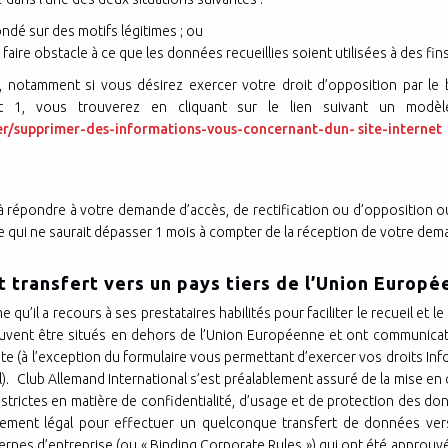
fondé sur des motifs légitimes ; ou
à faire obstacle à ce que les données recueillies soient utilisées à des 
 notamment si vous désirez exercer votre droit d’opposition par le 
nt 1, vous trouverez en cliquant sur le lien suivant un modèl
ier/supprimer-des-informations-vous-concernant-dun- site-internet
à répondre à votre demande d’accès, de rectification ou d’opposition
e qui ne saurait dépasser 1 mois à compter de la réception de votre dem
et transfert vers un pays tiers de l’Union Europ
 qu’il a recours à ses prestataires habilités pour faciliter le recueil e
vent être situés en dehors de l’Union Européenne et ont communicatio
ite (à l’exception du formulaire vous permettant d’exercer vos droits In
l). Club Allemand International s’est préalablement assuré de la mise en
trictes en matière de confidentialité, d’usage et de protection des donn
dement légal pour effectuer un quelconque transfert de données vers 
ternes d’entreprise (ou « Binding Corporate Rules ») qui ont été approuv