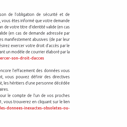
on de l’obligation de sécurité et de
al, vous êtes informé que votre demande
 de votre titre d’identité valide (en cas
valide (en cas de demande adressée par
des manifestement abusives (de par leur
irez exercer votre droit d’accès par le
vant un modèle de courrier élaboré par la
xercer-son-droit-dacces
 ou encore l’effacement des données vous
t, vous pouvez définir des directives
nt, les héritiers d’une personne décédée
ires.
our le compte de l’un de vos proches
, vous trouverez en cliquant sur le lien
r-des-donnees-inexactes-obsoletes-ou-