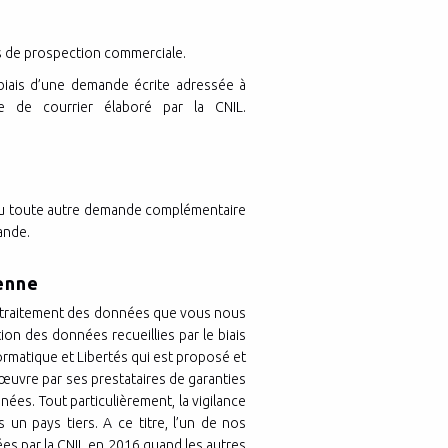
fins de prospection commerciale.
biais d’une demande écrite adressée à
e de courrier élaboré par la CNIL.
 ou toute autre demande complémentaire
ande.
éenne
t le traitement des données que vous nous
n des données recueillies par le biais
formatique et Libertés qui est proposé et
 œuvre par ses prestataires de garanties
ées. Tout particulièrement, la vigilance
un pays tiers. A ce titre, l’un de nos
ées par la CNIL en 2016 quand les autres